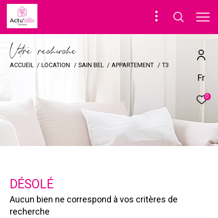
V
o
r
e
r
e
c
e
c
e
ACCUEIL
LOCATION
SAIN BEL
APPARTEMENT
T3
Fr
0
DÉSOLÉ
Aucun bien ne correspond à vos critères de
recherche