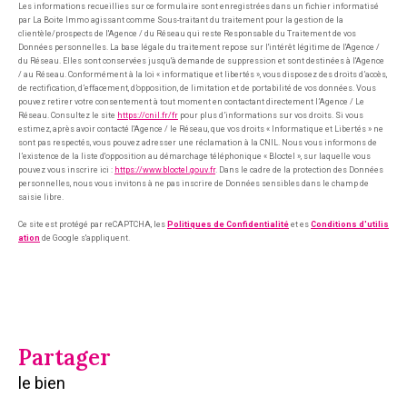
Les informations recueillies sur ce formulaire sont enregistrées dans un fichier informatisé
par La Boite Immo agissant comme Sous-traitant du traitement pour la gestion de la
clientèle/prospects de l'Agence / du Réseau qui reste Responsable du Traitement de vos
Données personnelles. La base légale du traitement repose sur l'intérêt légitime de l'Agence /
du Réseau. Elles sont conservées jusqu'à demande de suppression et sont destinées à l'Agence
/ au Réseau. Conformément à la loi « informatique et libertés », vous disposez des droits d’accès,
de rectification, d’effacement, d’opposition, de limitation et de portabilité de vos données. Vous
pouvez retirer votre consentement à tout moment en contactant directement l’Agence / Le
Réseau. Consultez le site
https://cnil.fr/fr
pour plus d’informations sur vos droits. Si vous
estimez, après avoir contacté l'Agence / le Réseau, que vos droits « Informatique et Libertés » ne
sont pas respectés, vous pouvez adresser une réclamation à la CNIL. Nous vous informons de
l’existence de la liste d'opposition au démarchage téléphonique « Bloctel », sur laquelle vous
pouvez vous inscrire ici :
https://www.bloctel.gouv.fr
. Dans le cadre de la protection des Données
personnelles, nous vous invitons à ne pas inscrire de Données sensibles dans le champ de
saisie libre.
Ce site est protégé par reCAPTCHA, les
Politiques de Confidentialité
et es
Conditions d'utilis
ation
de Google s'appliquent.
partager
le bien