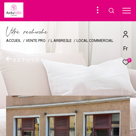
V
o
r
e
r
e
c
e
c
e
ACCUEIL
VENTE PRO
L ARBRESLE
LOCAL COMMERCIAL
Fr
RETOUR
0