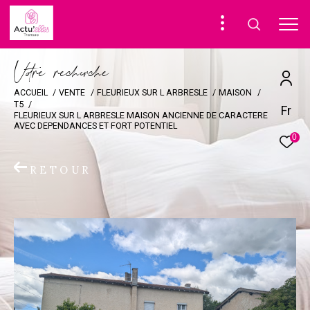
V
o
r
e
r
e
c
e
c
e
ACCUEIL
VENTE
FLEURIEUX SUR L ARBRESLE
MAISON
T5
Fr
FLEURIEUX SUR L ARBRESLE MAISON ANCIENNE DE CARACTERE
AVEC DEPENDANCES ET FORT POTENTIEL
0
RETOUR