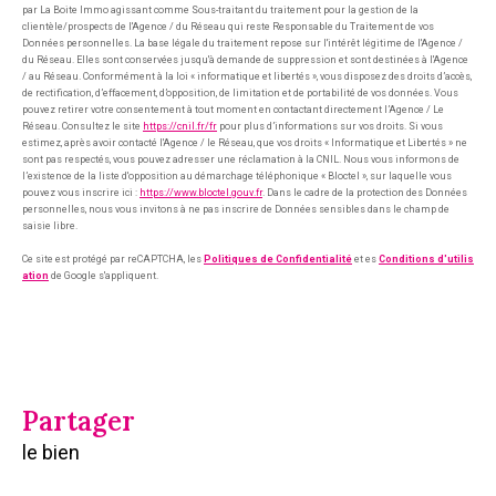
par La Boite Immo agissant comme Sous-traitant du traitement pour la gestion de la
clientèle/prospects de l'Agence / du Réseau qui reste Responsable du Traitement de vos
Données personnelles. La base légale du traitement repose sur l'intérêt légitime de l'Agence /
du Réseau. Elles sont conservées jusqu'à demande de suppression et sont destinées à l'Agence
/ au Réseau. Conformément à la loi « informatique et libertés », vous disposez des droits d’accès,
de rectification, d’effacement, d’opposition, de limitation et de portabilité de vos données. Vous
pouvez retirer votre consentement à tout moment en contactant directement l’Agence / Le
Réseau. Consultez le site
https://cnil.fr/fr
pour plus d’informations sur vos droits. Si vous
estimez, après avoir contacté l'Agence / le Réseau, que vos droits « Informatique et Libertés » ne
sont pas respectés, vous pouvez adresser une réclamation à la CNIL. Nous vous informons de
l’existence de la liste d'opposition au démarchage téléphonique « Bloctel », sur laquelle vous
pouvez vous inscrire ici :
https://www.bloctel.gouv.fr
. Dans le cadre de la protection des Données
personnelles, nous vous invitons à ne pas inscrire de Données sensibles dans le champ de
saisie libre.
Ce site est protégé par reCAPTCHA, les
Politiques de Confidentialité
et es
Conditions d'utilis
ation
de Google s'appliquent.
partager
le bien