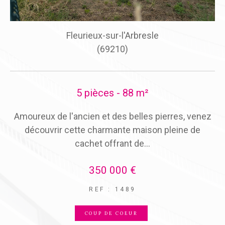
Fleurieux-sur-l'Arbresle
(69210)
5 pièces - 88 m²
n
Amoureux de l'ancien et des belles pierres, venez
Id
es
découvrir cette charmante maison pleine de
cachet offrant de...
350 000 €
REF : 1489
COUP DE COEUR