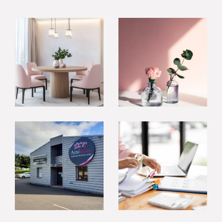
Vous souhaitez être conseillé(e) par des
professionnels à l’écoute, proches de vous et
investis dans la réussite de votre projet ?
N’attendez plus, contactez-nous dès aujourd’hui
pour convenir d’un rendez-vous. Nous prendrons
le temps d’échanger avec vous pour comprendre
vos attentes et bâtir ensemble une stratégie
efficace.
L’équipe d’Actu’elles Transac est à votre entière
disposition pour répondre à toutes vos questions.